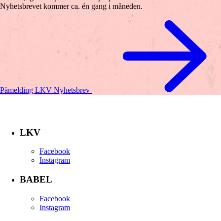
Nyhetsbrevet kommer ca. én gang i måneden.
Påmelding LKV Nyhetsbrev
LKV
Facebook
Instagram
BABEL
Facebook
Instagram